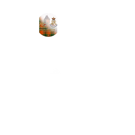
Corps de cornemuses et tambours
Garde en tartan
Garnison
4401, route de Tewkesbury
Stoneham-et-Tewkesbury QC G3C 2L9
78thfraser@gmail.com