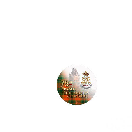
Corps de c
Garde en t
Garnison