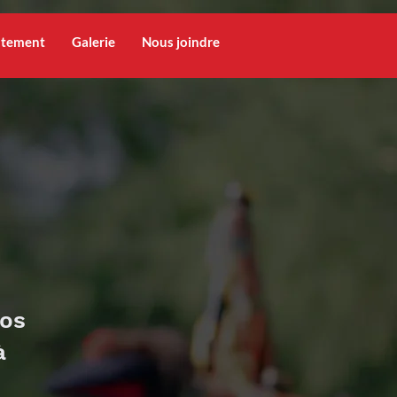
utement
Galerie
Nous joindre
nos
à