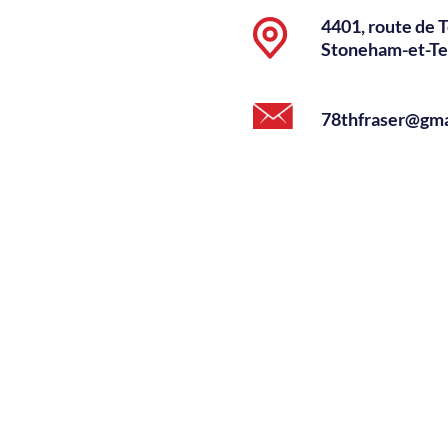
4401, route de
Stoneham-et-T
78thfraser@gma