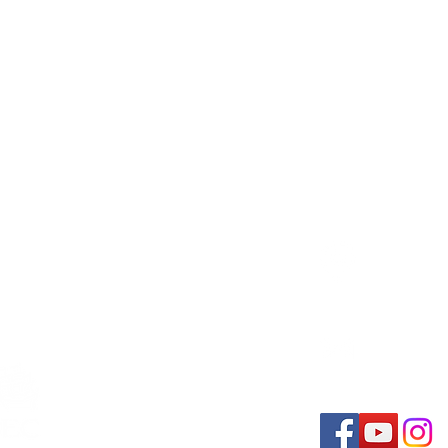
4401,
ornemuses et tambours
Stone
artan
78thf