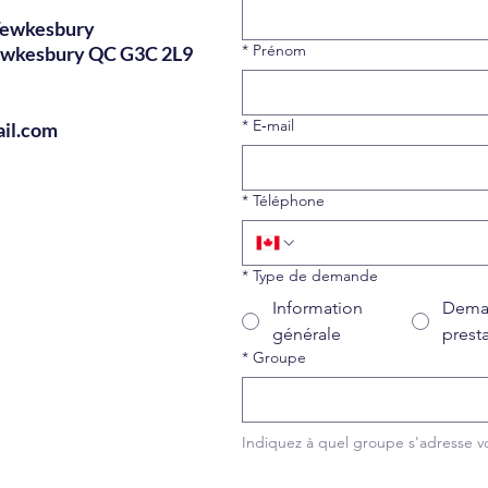
 Tewkesbury
*
Prénom
ewkesbury QC G3C 2L9
*
E‑mail
il.com
*
Téléphone
*
Type de demande
Information
Dema
générale
prest
*
Groupe
Indiquez à quel groupe s'adresse 